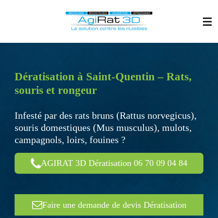
Passer
au
contenu
principal
Dératisation à Saint-Quentin – Rats,
souris et rongeur
Infesté par des rats bruns (Rattus norvegicus),
souris domestiques (Mus musculus), mulots,
campagnols, loirs, fouines ?
AGIRAT 3D Dératisation 06 70 09 04 84
Faire une demande de devis Dératisation