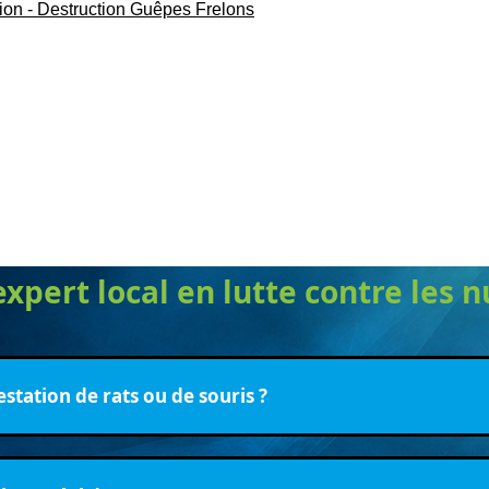
xpert local en lutte contre les n
festation de rats ou de souris ?