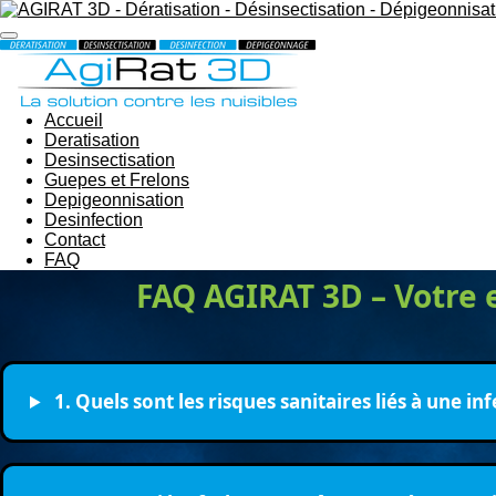
Passer
au
contenu
principal
Accueil
Deratisation
Desinsectisation
Guepes et Frelons
Depigeonnisation
Desinfection
Contact
FAQ
FAQ AGIRAT 3D – Votre e
1. Quels sont les risques sanitaires liés à une in